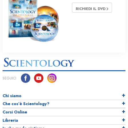
RICHIEDI IL DVD
SEGUICI
Chi siamo
Che cos’è Scientology?
Corsi Online
Libreria