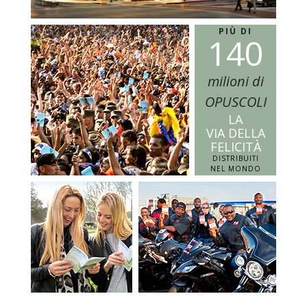
PIÙ DI
1
4
0
milioni di
OPUSCOLI
LA
VIA DELLA
FELICITÀ
DISTRIBUITI
NEL MONDO