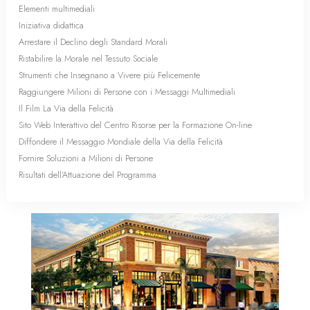
Elementi multimediali
Iniziativa didattica
Arrestare il Declino degli Standard Morali
Ristabilire la Morale nel Tessuto Sociale
Strumenti che Insegnano a Vivere più Felicemente
Raggiungere Milioni di Persone con i Messaggi Multimediali
Il Film La Via della Felicità
Sito Web Interattivo del Centro Risorse per la Formazione On-line
Diffondere il Messaggio Mondiale della Via della Felicità
Fornire Soluzioni a Milioni di Persone
Risultati dell’Attuazione del Programma