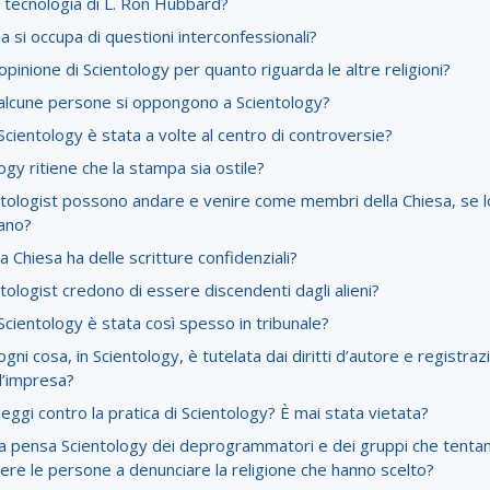
 tecnologia di L. Ron Hubbard?
a si occupa di questioni interconfessionali?
’opinione di Scientology per quanto riguarda le altre religioni?
alcune persone si oppongono a Scientology?
cientology è stata a volte al centro di controversie?
ogy ritiene che la stampa sia ostile?
ntologist possono andare e venire come membri della Chiesa, se l
ano?
a Chiesa ha delle scritture confidenziali?
ntologist credono di essere discendenti dagli alieni?
cientology è stata così spesso in tribunale?
gni cosa, in Scientology, è tutelata dai diritti d’autore e registraz
d’impresa?
leggi contro la pratica di Scientology? È mai stata vietata?
a pensa Scientology dei deprogrammatori e dei gruppi che tentan
ere le persone a denunciare la religione che hanno scelto?