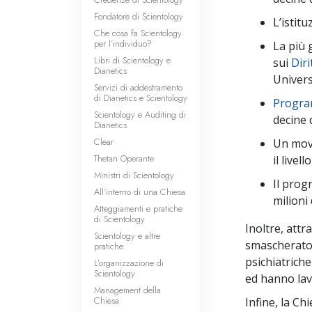
Fondatore di Scientology
L’istitu
Che cosa fa Scientology
per l’individuo?
La più
Libri di Scientology e
sui
Diri
Dianetics
Univers
Servizi di addestramento
di Dianetics e Scientology
Program
Scientology e Auditing di
decine 
Dianetics
Clear
Un mov
Thetan Operante
il livel
Ministri di Scientology
Il pro
All’interno di una Chiesa
milioni
Atteggiamenti e pratiche
di Scientology
Inoltre, attr
Scientology e altre
smascherato 
pratiche
psichiatriche
L’organizzazione di
Scientology
ed hanno lav
Management della
Chiesa
Infine, la Ch