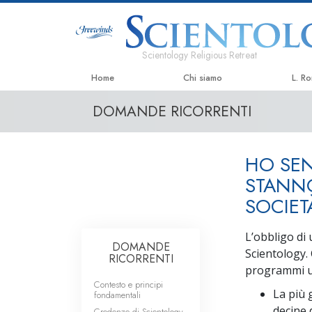
Scientology Religious Retreat
Home
Chi siamo
L. R
DOMANDE RICORRENTI
HO SEN
STANNO
SOCIET
L’obbligo di 
DOMANDE
Scientology.
RICORRENTI
programmi um
Contesto e principi
La più
fondamentali
decine 
Credenze di Scientology