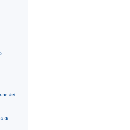
o
ione dei
o di