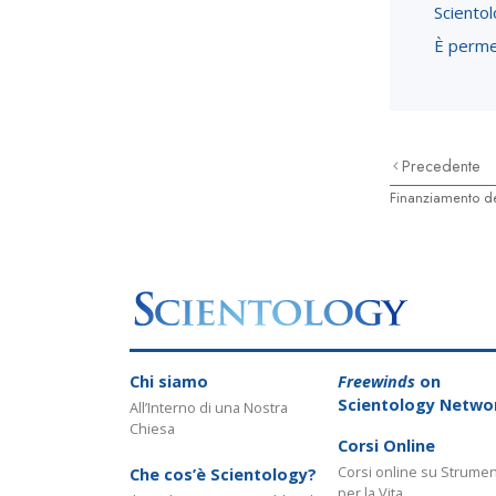
Sciento
È permes
Precedente
Finanziamento de
Chi siamo
Freewinds
on
Scientology Netwo
All’Interno di una Nostra
Chiesa
Corsi Online
Corsi online su Strumen
Che cos’è Scientology?
per la Vita