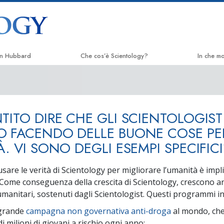
on Hubbard
Che cos’è Scientology?
In che m
Credenze e pratiche
La Via del
Credo e codici di Scientology
Applied 
TITO DIRE CHE GLI SCIENTOLOGIST
Che cosa dicono gli Scientologist
Criminon
riguardo a Scientology
 FACENDO DELLE BUONE COSE PE
Narcono
À. VI SONO DEGLI ESEMPI SPECIFICI
Incontra uno Scientologist
La Verità
All’interno di una Chiesa
usare le verità di Scientology per migliorare l’umanità è impli
Uniti per 
 Come conseguenza della crescita di Scientology, crescono an
I Principi Fondamentali di Scientology
anitari, sostenuti dagli Scientologist. Questi programmi i
Comitato d
Un’Introduzione a Dianetics
Umani
 grande
campagna non governativa anti-droga
al mondo, ch
di milioni di giovani a rischio ogni anno;