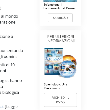
Volontari di Scientology
Scientology: I
i;
Fondamenti del Pensiero
a al mondo
ORDINA
iarazione
azione a
PER ULTERIORI
INFORMAZIONI
, aumentando
gli uomini.
più di 10
anni.
ologist hanno
Scientology: Una
tà
Panoramica
a biologica
RICHIEDI IL
DVD
ct
[Legge