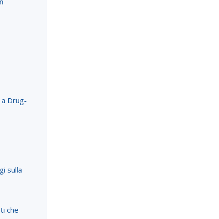
on
 a Drug-
i sulla
sti che