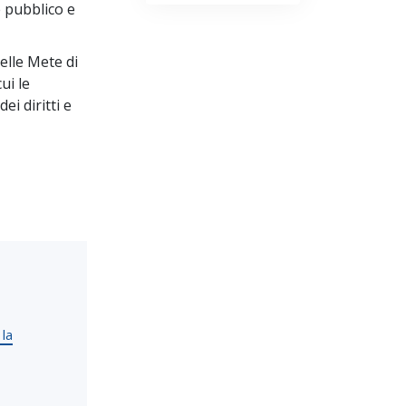
e pubblico e
delle Mete di
ui le
i diritti e
 la