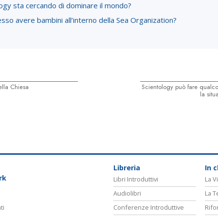
logy sta cercando di dominare il mondo?
so avere bambini all’interno della Sea Organization?
lla Chiesa
Scientology può fare qualco
la sit
Libreria
In 
rk
Libri Introduttivi
La Vi
Audiolibri
La T
ti
Conferenze Introduttive
Rifo