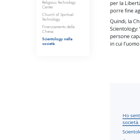
Religious Technology
per la Libert
Center
porre fine ag
Church of Spiritual
Technology
Quindi, la Ch
Finanziamento della
Scientology: 
Chiesa
persone capa
Scientology nella
in cui l’uomo
società
Ho senti
società.
Scientol