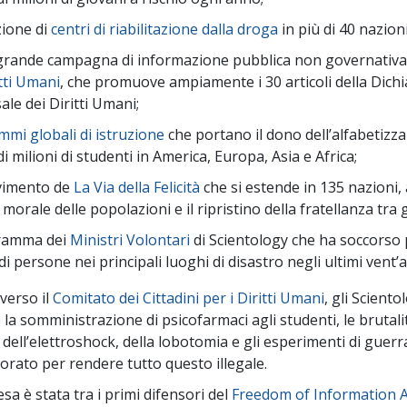
Amore e Odio:
Ministri 
Che Cos’è la Grandezza?
zione di
centri di riabilitazione dalla droga
in più di 40 nazion
 grande campagna di informazione pubblica non governativ
tti Umani
, che promuove ampiamente i 30 articoli della Dich
ale dei Diritti Umani;
mi globali di istruzione
che portano il dono dell’alfabetizz
di milioni di studenti in America, Europa, Asia e Africa;
imento de
La Via della Felicità
che si estende in 135 nazioni
lo morale delle popolazioni e il ripristino della fratellanza tra 
gramma dei
Ministri Volontari
di Scientology che ha soccorso 
 di persone nei principali luoghi di disastro negli ultimi vent’
averso il
Comitato dei Cittadini per i Diritti Umani
, gli Scient
la somministrazione di psicofarmaci agli studenti, le brutali
 dell’elettroshock, della lobotomia e gli esperimenti di guerr
orato per rendere tutto questo illegale.
iesa è stata tra i primi difensori del
Freedom of Information A