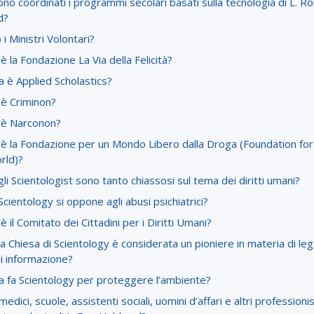
o coordinati i programmi secolari basati sulla tecnologia di L. R
d?
 i Ministri Volontari?
è la Fondazione La Via della Felicità?
 è Applied Scholastics?
’è Criminon?
’è Narconon?
'è la Fondazione per un Mondo Libero dalla Droga (Foundation for
rld)?
li Scientologist sono tanto chiassosi sul tema dei diritti umani?
cientology si oppone agli abusi psichiatrici?
è il Comitato dei Cittadini per i Diritti Umani?
a Chiesa di Scientology è considerata un pioniere in materia di legg
di informazione?
a fa Scientology per proteggere l’ambiente?
medici, scuole, assistenti sociali, uomini d’affari e altri professioni