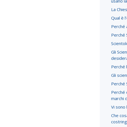
usano la
La Chies
Qual è l
Perché 
Perché S
Scientol
Gli Scie
desider
Perché l
Gli scie
Perché S
Perché o
marchi 
Vi sono 
Che cos
costring