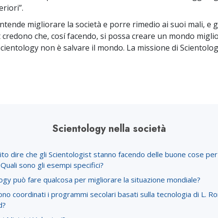
Amore e Odio:
Ministri 
riori”.
Che Cos’è la Grandezza?
ntende migliorare la società e porre rimedio ai suoi mali, e g
t credono che, cosí facendo, si possa creare un mondo miglio
Scientology non è salvare il mondo. La missione di Scientolog
Scientology nella società
to dire che gli Scientologist stanno facendo delle buone cose per
 Quali sono gli esempi specifici?
ogy può fare qualcosa per migliorare la situazione mondiale?
o coordinati i programmi secolari basati sulla tecnologia di L. R
d?