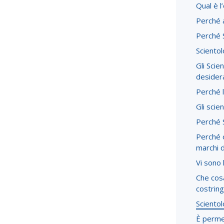
Qual è l
Perché 
Perché S
Scientol
Gli Scie
desider
Perché l
Gli scie
Perché S
Perché o
marchi 
Vi sono 
Che cos
costring
Sciento
È permes