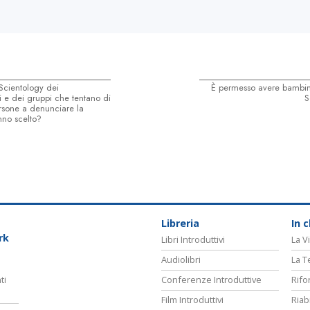
Scientology dei
È permesso avere bambini 
e dei gruppi che tentano di
S
ersone a denunciare la
nno scelto?
Libreria
In 
rk
Libri Introduttivi
La Vi
Audiolibri
La T
ti
Conferenze Introduttive
Rifo
Film Introduttivi
Riab