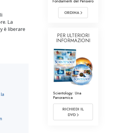
Fondamenti del Pensiero
Volontari di Scientology
ORDINA
li
re. La
y è liberare
PER ULTERIORI
INFORMAZIONI
Scientology: Una
 la
Panoramica
RICHIEDI IL
DVD
on