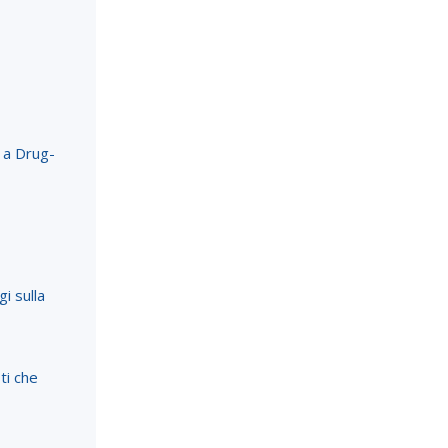
 a Drug-
i sulla
sti che