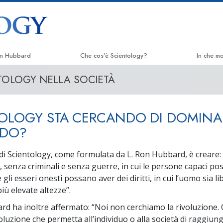
on Hubbard
Che cos’è Scientology?
In che m
TOLOGY NELLA SOCIETÀ
Credenze e pratiche
La Via del
Credo e codici di Scientology
Applied 
OLOGY STA CERCANDO DI DOMINA
Che cosa dicono gli Scientologist
Criminon
riguardo a Scientology
NDO?
Narcono
Incontra uno Scientologist
di Scientology, come formulata da L. Ron Hubbard, è creare: 
La Verità
, senza criminali e senza guerre, in cui le persone capaci p
All’interno di una Chiesa
gli esseri onesti possano aver dei diritti, in cui l’uomo sia li
Uniti per 
I Principi Fondamentali di Scientology
più elevate altezze”.
Comitato d
rd ha inoltre affermato: “Noi non cerchiamo la rivoluzione.
Un’Introduzione a Dianetics
Umani
oluzione che permetta all’individuo o alla società di raggiung