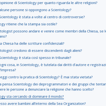
’opinione di Scientology per quanto riguarda le altre religioni?
alcune persone si oppongono a Scientology?
cientology è stata a volte al centro di controversie?
ogy ritiene che la stampa sia ostile?
ntologist possono andare e venire come membri della Chiesa, se l
ano?
a Chiesa ha delle scritture confidenziali?
ntologist credono di essere discendenti dagli alieni?
cientology è stata così spesso in tribunale?
gni cosa, in Scientology, è tutelata dai diritti d’autore e registraz
d’impresa?
leggi contro la pratica di Scientology? È mai stata vietata?
a pensa Scientology dei deprogrammatori e dei gruppi che tentan
ere le persone a denunciare la religione che hanno scelto?
logy sta cercando di dominare il mondo?
so avere bambini all’interno della Sea Organization?