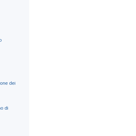
o
ione dei
o di