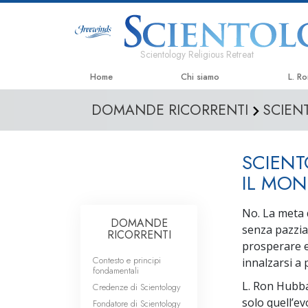
Scientology Religious Retreat
Home
Chi siamo
L. R
DOMANDE RICORRENTI
SCIEN
SCIENT
IL MO
No. La meta 
DOMANDE
senza pazzia
RICORRENTI
prosperare e 
Contesto e principi
innalzarsi a 
fondamentali
L. Ron Hubba
Credenze di Scientology
solo quell’ev
Fondatore di Scientology