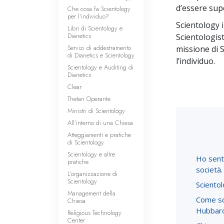
d’essere supe
Che cosa fa Scientology
per l’individuo?
Scientology i
Libri di Scientology e
Dianetics
Scientologis
Servizi di addestramento
missione di 
di Dianetics e Scientology
l’individuo.
Scientology e Auditing di
Dianetics
Clear
Thetan Operante
Ministri di Scientology
All’interno di una Chiesa
Atteggiamenti e pratiche
di Scientology
Scientology e altre
Ho senti
pratiche
società.
L’organizzazione di
Scientology
Scientol
Management della
Come son
Chiesa
Hubbar
Religious Technology
Center