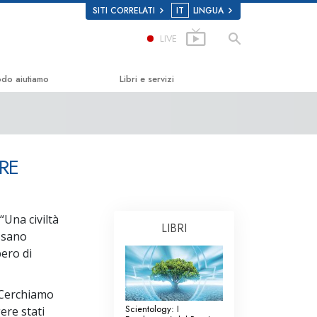
SITI CORRELATI
IT
LINGUA
LIVE
odo aiutiamo
Libri e servizi
la Felicità
Libri introduttivi
Scholastics
Audiolibri
RE
Conferenze Introduttive
n
Film introduttivi
“Una civiltà
LIBRI
 sulla Droga
Servizi Introduttivi
ossano
bero di
i Diritti Umani
ei Cittadini per i Diritti
 Cerchiamo
Scientology: I
ere stati