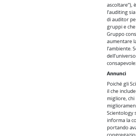
ascoltare"), 
l’auditing si
di auditor pe
gruppi e che
Gruppo cons
aumentare la
l’ambiente. S
dell’universo
consapevolez
Annunci
Poiché gli Sc
il che inclu
migliore, chi
miglioramento
Scientology s
informa la c
portando avan
congregazione