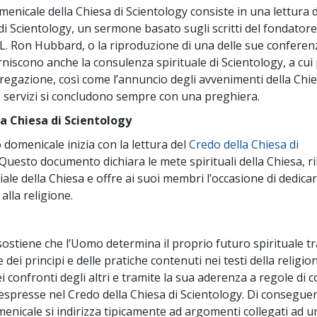
Amore e Odio:
Ministri 
omenicale della Chiesa di Scientology consiste in una lettura 
Che Cos’è la Grandezza?
di Scientology, un sermone basato sugli scritti del fondatore
 L. Ron Hubbard, o la riproduzione di una delle sue conferenz
rniscono anche la consulenza spirituale di Scientology, a cui
gregazione, così come l’annuncio degli avvenimenti della Chie
 servizi si concludono sempre con una preghiera.
la Chiesa di Scientology
 domenicale inizia con la lettura del
Credo della Chiesa di
 Questo documento dichiara le mete spirituali della Chiesa, ri
ale della Chiesa e offre ai suoi membri l’occasione di dedicar
lla religione.
sostiene che l’Uomo determina il proprio futuro spirituale t
e dei principi e delle pratiche contenuti nei testi della religio
i confronti degli altri e tramite la sua aderenza a regole di 
espresse nel Credo della Chiesa di Scientology. Di conseguenz
nicale si indirizza tipicamente ad argomenti collegati ad 