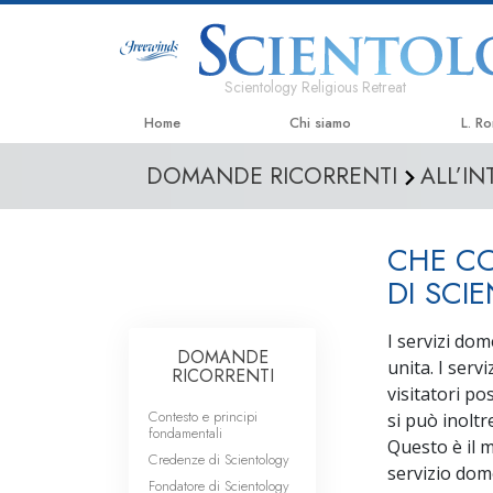
Scientology Religious Retreat
Home
Chi siamo
L. R
DOMANDE RICORRENTI
ALL’I
CHE CO
DI SCI
I servizi do
DOMANDE
unita. I serv
RICORRENTI
visitatori po
Contesto e principi
si può inolt
fondamentali
Questo è il 
Credenze di Scientology
servizio dome
Fondatore di Scientology