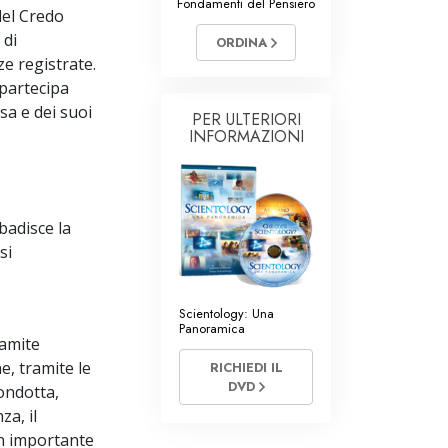
Fondamenti del Pensiero
Volontari di Scientology
del Credo
 di
ORDINA
e registrate.
 partecipa
sa e dei suoi
PER ULTERIORI
INFORMAZIONI
badisce la
si
Scientology: Una
Panoramica
ramite
ne, tramite le
RICHIEDI IL
DVD
condotta,
a, il
un importante