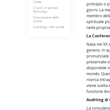
Center
principio o p
Church of Spiritual
giorni. La me
Technology
membro della
Finanziamento della
Chiesa
spirituale pi
Scientology nella società
nella propria
La Conferen
Nata nel XX s
genere, in qu
pronunciate 
preservate e
disponibile i
mondo. Quest
ricerca intra
viene scelta
funzione dom
Auditing di
La consulenz