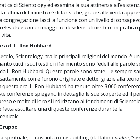
ratica di Scientology ed esamina la sua attinenza all’esistenza 
ta ultima del ministro è di far sì che, grazie alle verità appre
 congregazione lasci la funzione con un livello di consapev
ù elevato e con un maggiore desiderio di mettere in pratica 
 vita.
za di L. Ron Hubbard
ecolo, Scientology, tra le principali religioni del mondo, è un
anto tutti i suoi testi di riferimento sono fedeli alle parole sc
da L. Ron Hubbard. Queste parole sono state – e sempre s
sattamente come furono originate e dette, grazie alla tecno
n questa era. L. Ron Hubbard ha tenuto oltre 3.000 conferenze
e conferenze spiegano in dettaglio le sue scoperte ed il pe
preso e molte di loro si indirizzano ai fondamenti di Sciento
 e fatta ascoltare una di queste conferenze durante la
enicale.
 Gruppo
a spirituale, conosciuta come auditing (dal latino
audire
, “se