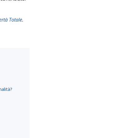
ertà Totale
.
alità?