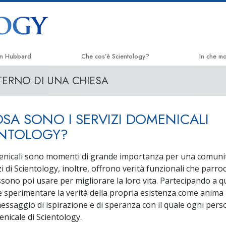
on Hubbard
Che cos’è Scientology?
In che m
NTERNO DI UNA CHIESA
Credenze e pratiche
La Via del
Credo e codici di Scientology
Applied 
SA SONO I SERVIZI DOMENICALI
Che cosa dicono gli Scientologist
Criminon
riguardo a Scientology
ENTOLOGY?
Narcono
Incontra uno Scientologist
menicali sono momenti di grande importanza per una comunit
La Verità
izi di Scientology, inoltre, offrono verità funzionali che parro
All’interno di una Chiesa
ssono poi usare per migliorare la loro vita. Partecipando a qu
Uniti per 
I Principi Fondamentali di Scientology
re sperimentare la verità della propria esistenza come anima
Comitato d
messaggio di ispirazione e di speranza con il quale ogni pers
Un’Introduzione a Dianetics
Umani
nicale di Scientology.