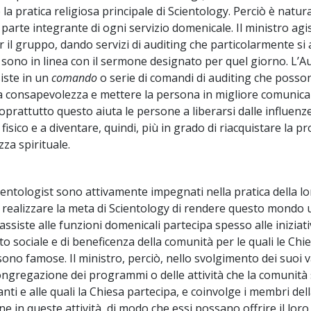
è la pratica religiosa principale di Scientology. Perciò è natur
a parte integrante di ogni servizio domenicale. Il ministro agi
r il gruppo, dando servizi di auditing che particolarmente si
 sono in linea con il sermone designato per quel giorno. L’Au
iste in un
comando
o serie di comandi di auditing che posso
 consapevolezza e mettere la persona in migliore comunic
oprattutto questo aiuta le persone a liberarsi dalle influenz
 fisico e a diventare, quindi, più in grado di riacquistare la p
za spirituale.
ientologist sono attivamente impegnati nella pratica della lo
de realizzare la meta di Scientology di rendere questo mondo
 assiste alle funzioni domenicali partecipa spesso alle iniziati
 sociale e di beneficenza della comunità per le quali le Chie
ono famose. Il ministro, perciò, nello svolgimento dei suoi v
ongregazione dei programmi o delle attività che la comunità 
ti e alle quali la Chiesa partecipa, e coinvolge i membri del
 in queste attività, di modo che essi possano offrire il loro