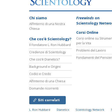
Chi siamo
Freewinds
on
Scientology Netwo
All’Interno di una Nostra
Chiesa
Corsi Online
Corsi online su Strumen
Che cos’è Scientology?
per la Vita
Il Fondatore L. Ron Hubbard
Problemi del Lavoro
Credenze di Scientology
Fondamenti del Pensie
Che cos’è Dianetics?
Background e Origini
Codici e Credo
All’interno di una Chiesa
Domande ricorrenti
Siti correlati
L. Ron Hubbard
Dianetics
Scientology Network