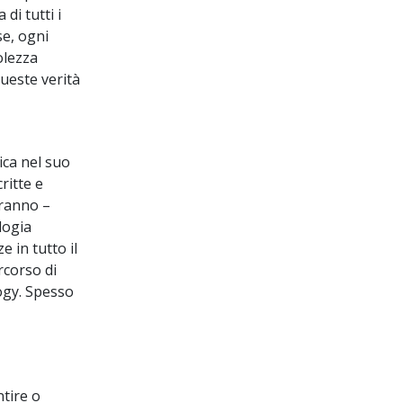
di tutti i
se, ogni
olezza
queste verità
ica nel suo
ritte e
aranno –
logia
 in tutto il
rcorso di
logy. Spesso
ntire o