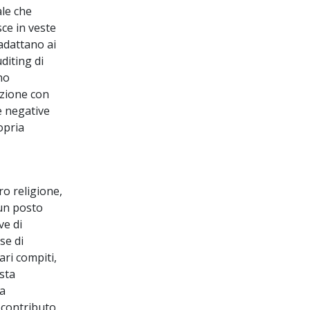
ale che
sce in veste
 adattano ai
diting di
no
azione con
e negative
ropria
ro religione,
 un posto
ve di
se di
ari compiti,
sta
la
 contributo.