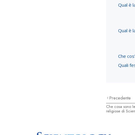
Qual è l
Qual è l
Che cos’
Quali fe
Precedente
Che cosa sono le
religiose di Scie