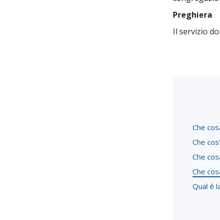
Preghiera
Il servizio d
Che cosa
Che cos’
Che cosa
Che cosa
Qual è l