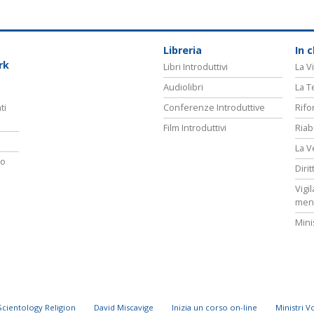
Libreria
In 
rk
Libri Introduttivi
La Vi
Audiolibri
La T
ti
Conferenze Introduttive
Rifo
Film Introduttivi
Riab
La V
ro
Diri
Vigi
men
Mini
Scientology Religion
David Miscavige
Inizia un corso on-line
Ministri V