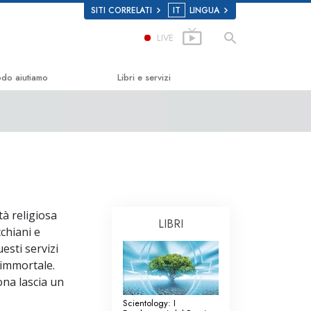
SITI CORRELATI
IT
LINGUA
LIVE
odo aiutiamo
Libri e servizi
la Felicità
Libri introduttivi
Scholastics
Audiolibri
Conferenze Introduttive
n
Film introduttivi
à religiosa
LIBRI
 sulla Droga
Servizi Introduttivi
cchiani e
esti servizi
i Diritti Umani
 immortale.
ei Cittadini per i Diritti
ona lascia un
Scientology: I