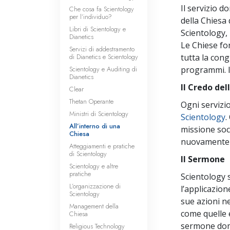
Il servizio d
Che cosa fa Scientology
per l’individuo?
della Chiesa 
Libri di Scientology e
Scientology,
Dianetics
Le Chiese fo
Servizi di addestramento
di Dianetics e Scientology
tutta la con
Scientology e Auditing di
programmi. I
Dianetics
Il Credo del
Clear
Thetan Operante
Ogni servizio
Ministri di Scientology
Scientology
.
All’interno di una
missione soci
Chiesa
nuovamente a
Atteggiamenti e pratiche
di Scientology
Il Sermone
Scientology e altre
pratiche
Scientology 
L’organizzazione di
l’applicazion
Scientology
sue azioni ne
Management della
come quelle 
Chiesa
sermone dome
Religious Technology