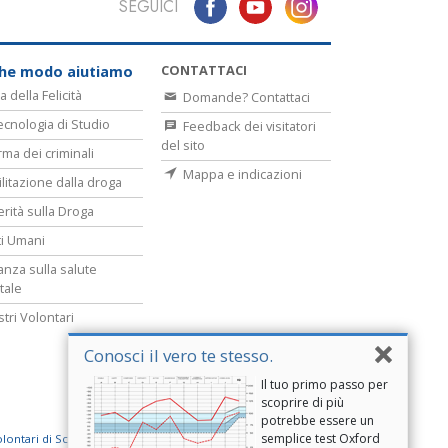
SEGUICI
CONTATTACI
che modo aiutiamo
a della Felicità
Domande? Contattaci
ecnologia di Studio
Feedback dei visitatori
del sito
rma dei criminali
Mappa e indicazioni
ilitazione dalla droga
erità sulla Droga
tti Umani
lanza sulla salute
tale
stri Volontari
Conosci il vero te stesso.
Il tuo primo passo per
scoprire di più
potrebbe essere un
semplice test Oxford
olontari di Scientology