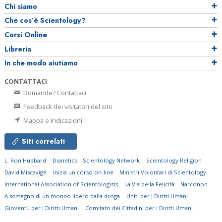
Chi siamo
Che cos’è Scientology?
Corsi Online
Libreria
In che modo aiutiamo
CONTATTACI
Domande? Contattaci
Feedback dei visitatori del sito
Mappa e indicazioni
Siti correlati
L. Ron Hubbard
Dianetics
Scientology Network
Scientology Religion
David Miscavige
Inizia un corso on-line
Ministri Volontari di Scientology
International Association of Scientologists
La Via della Felicità
Narconon
A sostegno di un mondo libero dalla droga
Uniti per i Diritti Umani
Gioventù per i Diritti Umani
Comitato dei Cittadini per i Diritti Umani