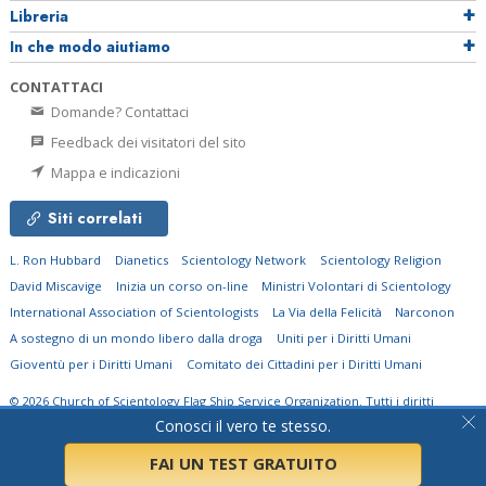
Libreria
In che modo aiutiamo
CONTATTACI
Domande? Contattaci
Feedback dei visitatori del sito
Mappa e indicazioni
Siti correlati
L. Ron Hubbard
Dianetics
Scientology Network
Scientology Religion
David Miscavige
Inizia un corso on-line
Ministri Volontari di Scientology
International Association of Scientologists
La Via della Felicità
Narconon
A sostegno di un mondo libero dalla droga
Uniti per i Diritti Umani
Gioventù per i Diritti Umani
Comitato dei Cittadini per i Diritti Umani
© 2026
Church of Scientology Flag Ship Service Organization.
Tutti i diritti
riservati.
Informativa sulla privacy
•
Normativa sui Cookie
•
Clausole di utilizzo
•
Conosci il vero te stesso.
Informazioni legali
FAI UN TEST
GRATUITO