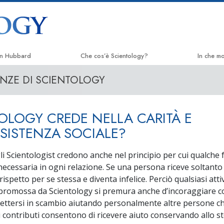
on Hubbard
Che cos’è Scientology?
In che m
NZE DI SCIENTOLOGY
Credenze e pratiche
La Via del
Credo e codici di Scientology
Applied 
OLOGY CREDE NELLA CARITÀ E
Che cosa dicono gli Scientologist
Criminon
riguardo a Scientology
SSISTENZA SOCIALE?
Narcono
Incontra uno Scientologist
gli Scientologist credono anche nel principio per cui qualche 
La Verità
necessaria in ogni relazione. Se una persona riceve soltanto
All’interno di una Chiesa
 rispetto per se stessa e diventa infelice. Perciò qualsiasi atti
Uniti per 
I Principi Fondamentali di Scientology
 promossa da Scientology si premura anche d’incoraggiare co
Comitato d
ettersi in scambio aiutando personalmente altre persone 
Un’Introduzione a Dianetics
Umani
i contributi consentono di ricevere aiuto conservando allo 