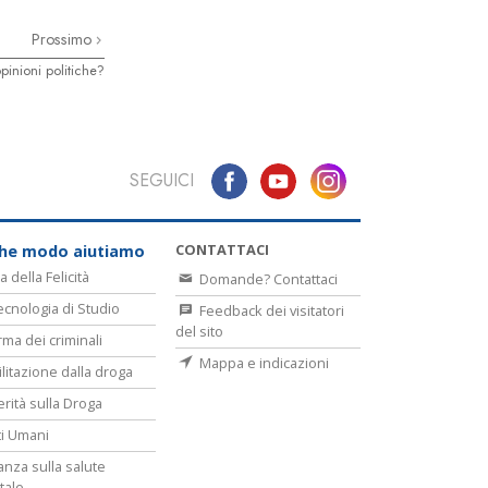
Prossimo
pinioni politiche?
SEGUICI
CONTATTACI
che modo aiutiamo
a della Felicità
Domande? Contattaci
ecnologia di Studio
Feedback dei visitatori
del sito
rma dei criminali
Mappa e indicazioni
ilitazione dalla droga
erità sulla Droga
tti Umani
lanza sulla salute
tale