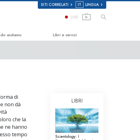
SITI CORRELATI
IT
LINGUA
LIVE
odo aiutiamo
Libri e servizi
la Felicità
Libri introduttivi
Scholastics
Audiolibri
Conferenze Introduttive
n
Film introduttivi
forma di
LIBRI
 sulla Droga
Servizi Introduttivi
 e non dà
vità
i Diritti Umani
loro che la
ei Cittadini per i Diritti
che ne hanno
stesso tempo
Scientology: I