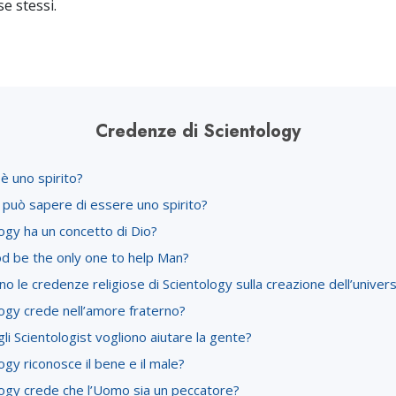
 se stessi.
Amore e Odio:
Ministri 
Che Cos’è la Grandezza?
Credenze di Scientology
è uno spirito?
 può sapere di essere uno spirito?
ogy ha un concetto di Dio?
od be the only one to help Man?
no le credenze religiose di Scientology sulla creazione dell’univer
ogy crede nell’amore fraterno?
li Scientologist vogliono aiutare la gente?
ogy riconosce il bene e il male?
logy crede che l’Uomo sia un peccatore?