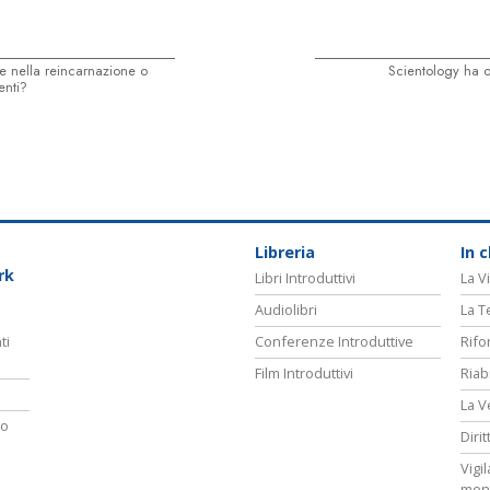
e nella reincarnazione o
Scientology ha o
enti?
Libreria
In 
rk
Libri Introduttivi
La Vi
Audiolibri
La T
ti
Conferenze Introduttive
Rifo
Film Introduttivi
Riab
La V
ro
Diri
Vigi
men