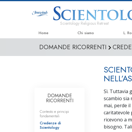
Scientology Religious Retreat
Home
Chi siamo
L. R
DOMANDE RICORRENTI
CREDE
SCIENT
NELL’A
Sì. Tuttavia 
DOMANDE
scambio sia 
RICORRENTI
mai, perde il
Contesto e principi
caritatevole
fondamentali
ricevono a m
Credenze di
bisogno. Tal
Scientology