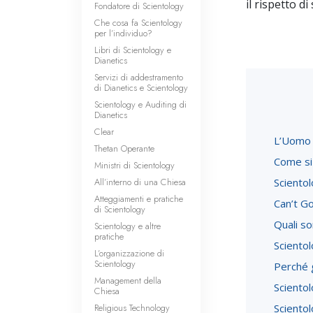
il rispetto di
Fondatore di Scientology
Che cosa fa Scientology
per l’individuo?
Libri di Scientology e
Dianetics
Servizi di addestramento
di Dianetics e Scientology
Scientology e Auditing di
Dianetics
Clear
L’Uomo 
Thetan Operante
Come si
Ministri di Scientology
All’interno di una Chiesa
Scientol
Atteggiamenti e pratiche
Can’t G
di Scientology
Quali so
Scientology e altre
pratiche
Scientol
L’organizzazione di
Scientology
Perché g
Management della
Scientol
Chiesa
Religious Technology
Sciento