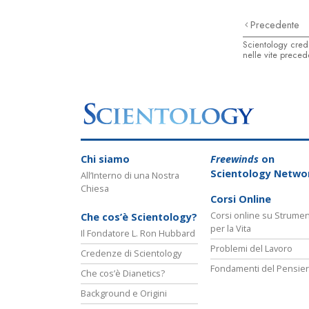
Precedente
Scientology cred
nelle vite preced
Chi siamo
Freewinds
on
Scientology Netwo
All’Interno di una Nostra
Chiesa
Corsi Online
Corsi online su Strumen
Che cos’è Scientology?
per la Vita
Il Fondatore L. Ron Hubbard
Problemi del Lavoro
Credenze di Scientology
Fondamenti del Pensie
Che cos’è Dianetics?
Background e Origini