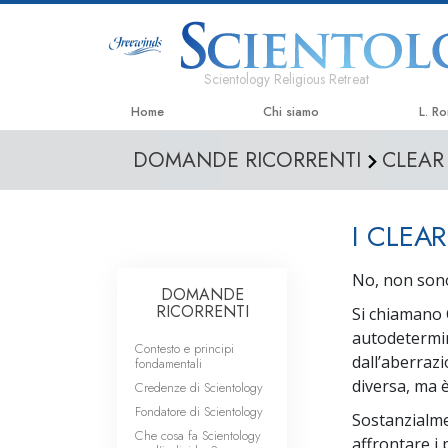
Scientology Religious Retreat
Home
Chi siamo
L. R
DOMANDE RICORRENTI
CLEAR
I CLEA
No, non sono
DOMANDE
RICORRENTI
Si chiamano 
autodetermin
Contesto e principi
dall’aberraz
fondamentali
diversa, ma 
Credenze di Scientology
Fondatore di Scientology
Sostanzialmen
Che cosa fa Scientology
affrontare i 