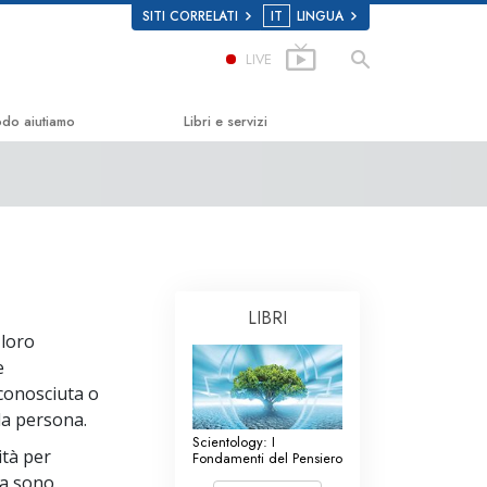
SITI CORRELATI
IT
LINGUA
LIVE
odo aiutiamo
Libri e servizi
la Felicità
Libri introduttivi
Scholastics
Audiolibri
Conferenze Introduttive
n
Film introduttivi
LIBRI
 loro
 sulla Droga
Servizi Introduttivi
e
conosciuta o
i Diritti Umani
lla persona.
ei Cittadini per i Diritti
Scientology: I
ità per
Fondamenti del Pensiero
ca sono