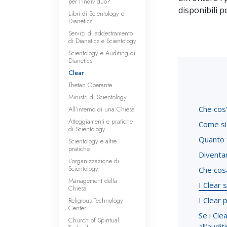
per l’individuo?
disponibili p
Libri di Scientology e
Dianetics
Servizi di addestramento
di Dianetics e Scientology
Scientology e Auditing di
Dianetics
Clear
Thetan Operante
Ministri di Scientology
Che cos’
All’interno di una Chiesa
Atteggiamenti e pratiche
Come si
di Scientology
Quanto 
Scientology e altre
pratiche
Diventa
L’organizzazione di
Scientology
Che cosa
Management della
I Clear 
Chiesa
I Clear 
Religious Technology
Center
Se i Cl
Church of Spiritual
all’audit