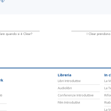
fare quando si è Clear?
I Clear prendono i
Libreria
In 
rk
Libri Introduttivi
La Vi
Audiolibri
La T
ti
Conferenze Introduttive
Rifo
Film Introduttivi
Riab
La V