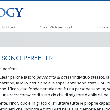
on Hubbard
Che cos’è Scientology?
In che m
Credenze e pratiche
La Via del
Credo e codici di Scientology
Applied 
R SONO PERFETTI?
Che cosa dicono gli Scientologist
Criminon
riguardo a Scientology
 perfetti.
Narcono
Incontra uno Scientologist
Clear perché la loro
personalità di base
(l’individuo stesso), la
La Verità
All’interno di una Chiesa
azione, la loro istruzione e le esperienze sono state ripulit
ione. L’individuo fondamentale non è una persona sepolta, s
Uniti per 
I Principi Fondamentali di Scientology
è una
concentrazione
di tutto ciò che di migliore e abile c’è ne
Comitato d
Un’Introduzione a Dianetics
Umani
te, l’individuo è in grado di sfruttare tutte le proprie capac
problemi che incontra e tutti i dati nella sua memoria analiti