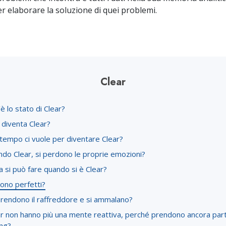
Amore e Odio:
Ministri 
er elaborare la soluzione di quei problemi.
Che Cos’è la Grandezza?
Clear
è lo stato di Clear?
 diventa Clear?
tempo ci vuole per diventare Clear?
ndo Clear, si perdono le proprie emozioni?
 si può fare quando si è Clear?
sono perfetti?
prendono il raffreddore e si ammalano?
ear non hanno più una mente reattiva, perché prendono ancora par
ing?