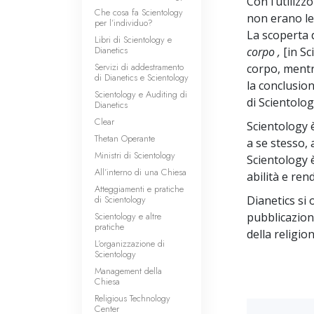
Con l’utilizz
Che cosa fa Scientology
non erano le
per l’individuo?
La scoperta 
Libri di Scientology e
Dianetics
corpo
,
[in Sc
Servizi di addestramento
corpo, mentr
di Dianetics e Scientology
la conclusio
Scientology e Auditing di
di Scientolog
Dianetics
Clear
Scientology è
Thetan Operante
a se stesso, 
Ministri di Scientology
Scientology 
All’interno di una Chiesa
abilità e ren
Atteggiamenti e pratiche
di Scientology
Dianetics si
Scientology e altre
pubblicazion
pratiche
della religio
L’organizzazione di
Scientology
Management della
Chiesa
Religious Technology
Center