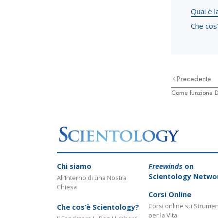
Qual è l
Che cos'
Precedente
Come funziona D
Chi siamo
Freewinds
on
Scientology Netwo
All’Interno di una Nostra
Chiesa
Corsi Online
Corsi online su Strumen
Che cos’è Scientology?
per la Vita