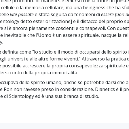
o delle procedure di Dianetics è emerso che la fonte di quest
Amore e Odio:
Ministri 
Che Cos’è la Grandezza?
 cellule o la memoria cellulare, ma una beingness che ha sfid
delle
vite passate
è stata seguita da fenomeni di
essere fuori d
ientology detto esteriorizzazione] e il distacco del proprio sp
e si è ancora pienamente coscienti e consapevoli. Con ques
ne inevitabile che l’Uomo
è
un essere spirituale, nacque la re
y.
 definita come “lo studio e il modo di occuparsi dello spirito 
agli universi e alle altre forme viventi.” Attraverso la pratica d
è possibile accrescere la propria consapevolezza spirituale e
dersi conto della propria immortalità.
 occupava dello spirito umano, anche se potrebbe darsi che a
e Ron non l’avesse preso in considerazione. Dianetics è il p
ne di Scientology ed è una sua branca di studio.