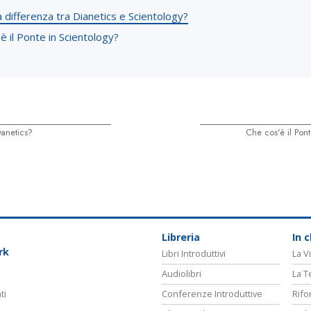
a differenza tra Dianetics e Scientology?
è il Ponte in Scientology?
anetics?
Che cos'è il Pon
Libreria
In 
rk
Libri Introduttivi
La Vi
Audiolibri
La T
ti
Conferenze Introduttive
Rifo