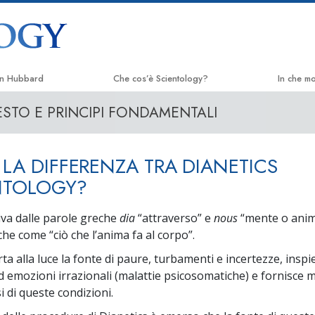
on Hubbard
Che cos’è Scientology?
In che m
STO E PRINCIPI FONDAMENTALI
Credenze e pratiche
La Via del
Credo e codici di Scientology
Applied 
 LA DIFFERENZA TRA DIANETICS
Che cosa dicono gli Scientologist
Criminon
riguardo a Scientology
NTOLOGY?
Narcono
Incontra uno Scientologist
va dalle parole greche
dia
“attraverso” e
nous
“mente o
anim
La Verità
che come “ciò che l’anima fa al corpo”.
All’interno di una Chiesa
Uniti per 
ta alla luce la fonte di paure, turbamenti e incertezze, inspie
I Principi Fondamentali di Scientology
 emozioni irrazionali (malattie psicosomatiche) e fornisce me
Comitato d
 di queste condizioni.
Un’Introduzione a Dianetics
Umani