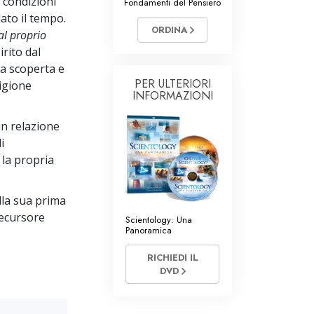
e condizioni
Fondamenti del Pensiero
Volontari di Scientology
ato il tempo.
ORDINA
al proprio
irito dal
ta scoperta e
PER ULTERIORI
ligione
INFORMAZIONI
in relazione
i
 la propria
lla sua prima
recursore
Scientology: Una
Panoramica
RICHIEDI IL
DVD