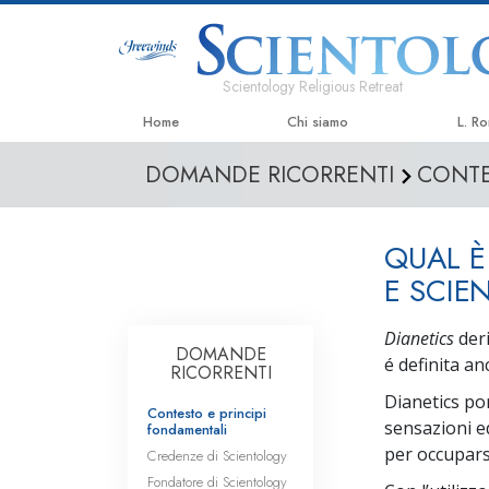
Scientology Religious Retreat
Home
Chi siamo
L. R
DOMANDE RICORRENTI
CONTE
QUAL È
E SCIE
Dianetics
deri
DOMANDE
é definita an
RICORRENTI
Dianetics por
Contesto e principi
sensazioni ed
fondamentali
per occuparsi
Credenze di Scientology
Fondatore di Scientology