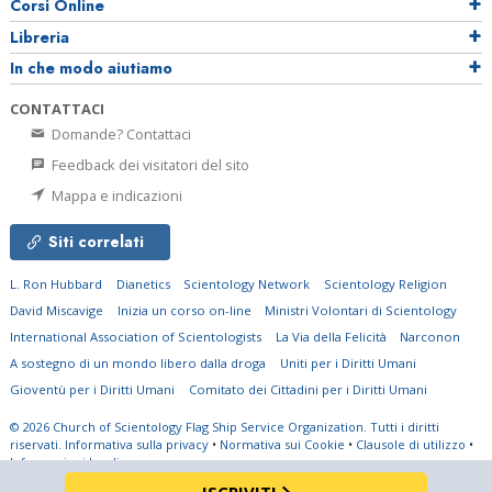
Corsi Online
Libreria
In che modo aiutiamo
CONTATTACI
Domande? Contattaci
Feedback dei visitatori del sito
Mappa e indicazioni
Siti correlati
L. Ron Hubbard
Dianetics
Scientology Network
Scientology Religion
David Miscavige
Inizia un corso on-line
Ministri Volontari di Scientology
International Association of Scientologists
La Via della Felicità
Narconon
A sostegno di un mondo libero dalla droga
Uniti per i Diritti Umani
Gioventù per i Diritti Umani
Comitato dei Cittadini per i Diritti Umani
© 2026
Church of Scientology Flag Ship Service Organization.
Tutti i diritti
riservati.
Informativa sulla privacy
•
Normativa sui Cookie
•
Clausole di utilizzo
•
Informazioni legali