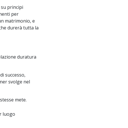
su principi
menti per
 un matrimonio, e
che durerà tutta la
elazione duratura
 di successo,
ner svolge nel
 stesse mete.
r luogo