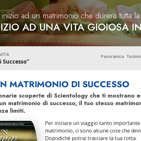
Amore e Odio:
Ministri 
Che Cos’è la Grandezza?
 inizio ad un matrimonio che durerà tutta la 
NIZIO AD UNA VITA GIOIOSA I
VITA
Panoramica
Testim
i Successo”
N MATRIMONIO DI SUCCESSO
ionarie scoperte di Scientology che ti mostrano 
un matrimonio di successo, il tuo stesso matrimo
a limiti.
Per iniziare un viaggio tanto importante
matrimonio, ci sono alcune cose che devi
Dopodiché potrai tracciare la tua rotta.