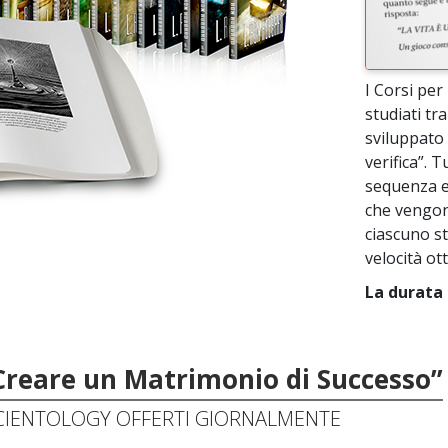
I Corsi per
studiati tr
sviluppato 
verifica”. T
sequenza e
che vengon
ciascuno st
velocità ot
La durata 
 “Creare un Matrimonio di Successo”
SCIENTOLOGY OFFERTI GIORNALMENTE