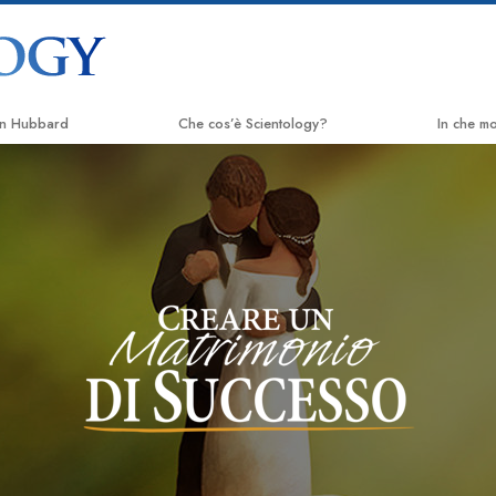
on Hubbard
Che cos’è Scientology?
In che m
Credenze e pratiche
La Via del
Credo e codici di Scientology
Applied 
Che cosa dicono gli Scientologist
Criminon
riguardo a Scientology
Narcono
Incontra uno Scientologist
La Verità
All’interno di una Chiesa
Uniti per 
I Principi Fondamentali di Scientology
Comitato d
Un’Introduzione a Dianetics
Umani