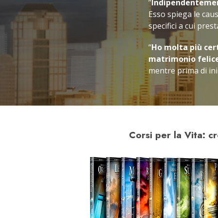
“
Indipendentemente
Esso spiega le caus
specifici a cui pre
“
Ho molta più cer
matrimonio felic
mentre prima di iniz
Corsi per la Vita: 