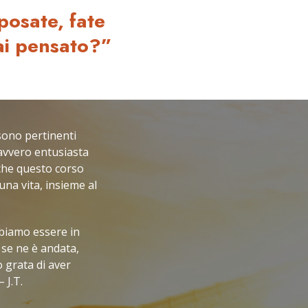
posate, fate
ai pensato?”
sono pertinenti
 davvero entusiasta
o che questo corso
na vita, insieme al
iamo essere in
 se ne è andata,
 grata di aver
 J.T.