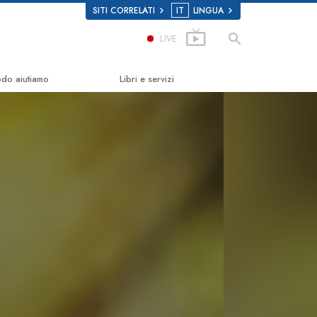
SITI CORRELATI
IT
LINGUA
LIVE
odo aiutiamo
Libri e servizi
la Felicità
Libri introduttivi
Scholastics
Audiolibri
Conferenze Introduttive
n
Film introduttivi
 sulla Droga
Servizi Introduttivi
i Diritti Umani
ei Cittadini per i Diritti