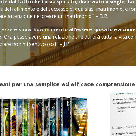
 dal fatto che tu sia sposato, divorziato o single, fai
e del fallimento e del successo di qualsiasi matrimonio, e for
stare attenzione nel creare un matrimonio.” – D.B.
tezza e know-how in merito all’essere sposato e a come
e!
Ora posso avere una relazione che durerà tutta la vita con
iare non mi sentivo così.” – J.P.
creati per una semplice ed efficace comprensione