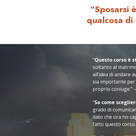
“Sposarsi è
qualcosa di
“
Questo corso è s
soltanto al matrimon
all’idea di andare a
sia importante per 
proprio coniuge.” –
“
So come sceglier
grado di comunicar
dato che ora ho ca
fatto questo corso.