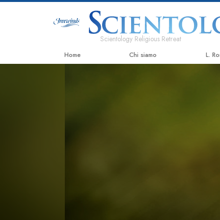
Scientology Religious Retreat
Home
Chi siamo
L. R