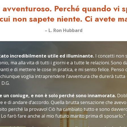
 avventuroso. Perché quando vi s
 cui non sapete niente. Ci avete m
– L. Ron Hubbard
tato incredibilmente utile ed illuminante.
I concetti non 
io, ma alla vita di tutti i giorni e a tutte le relazioni. Sono
vanti e di mettere le cose in pratica, e mi sento felice. Pens
chiunque voglia intraprendere l’avventura che durerà tutta u
 D.G.
e un coniuge, e non è solo perché sono innamorata.
Dobb
e e di andare d’accordo. Quella brutta sensazione che avevo
pito perché la provavo! Ciò ha cambiato tutto e sono davvero
 Lo farò fare anche al mio futuro marito prima di sposarlo.” –