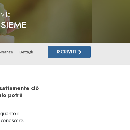
Volontari di Scientology
vita
NSIEME
ISCRIVITI
onianze
Dettagli
esattamente ciò
nio potrà
 quanto il
 conoscere.