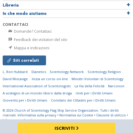
Libreria
In che modo aiutiamo
CONTATTACI
Domande? Contattaci
Feedback dei visitatori del sito
Mappa e indicazioni
Siti correlati
L. Ron Hubbard
Dianetics
Scientology Network
Scientology Religion
David Miscavige
Inizia un corso on-line
Ministri Volontari di Scientology
International Association of Scientologists
La Via della Felicità
Narconon
A sostegno di un mondo libero dalla droga
Uniti per i Diritti Umani
Gioventù per i Diritti Umani
Comitato dei Cittadini per i Diritti Umani
© 2026
Church of Scientology Flag Ship Service Organization.
Tutti i diritti
riservati.
Informativa sulla privacy
•
Normativa sui Cookie
•
Clausole di utilizzo
•
Informazioni legali
ISCRIVITI