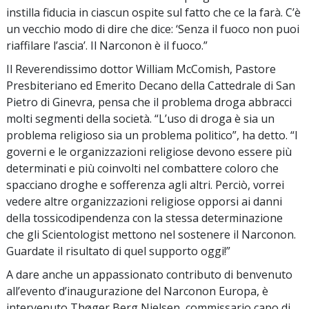
instilla fiducia in ciascun ospite sul fatto che ce la farà. C’è
un vecchio modo di dire che dice: ‘Senza il fuoco non puoi
riaffilare l’ascia’. Il Narconon è il fuoco.”
Il Reverendissimo dottor William McComish, Pastore
Presbiteriano ed Emerito Decano della Cattedrale di San
Pietro di Ginevra, pensa che il problema droga abbracci
molti segmenti della società. “L’uso di droga è sia un
problema religioso sia un problema politico”, ha detto. “I
governi e le organizzazioni religiose devono essere più
determinati e più coinvolti nel combattere coloro che
spacciano droghe e sofferenza agli altri. Perciò, vorrei
vedere altre organizzazioni religiose opporsi ai danni
della tossicodipendenza con la stessa determinazione
che gli Scientologist mettono nel sostenere il Narconon.
Guardate il risultato di quel supporto oggi!”
A dare anche un appassionato contributo di benvenuto
all’evento d’inaugurazione del Narconon Europa, è
intervenuto Thøger Berg Nielsen, commissario capo di