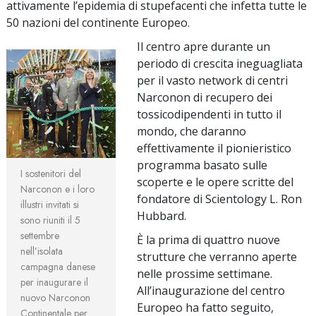
attivamente l’epidemia di stupefacenti che infetta tutte le
50 nazioni del continente Europeo.
Il centro apre durante un
periodo di crescita ineguagliata
per il vasto network di centri
Narconon di recupero dei
tossicodipendenti in tutto il
mondo, che daranno
effettivamente il pionieristico
programma basato sulle
I sostenitori del
scoperte e le opere scritte del
Narconon e i loro
fondatore di Scientology L. Ron
illustri invitati si
Hubbard.
sono riuniti il 5
settembre
È la prima di quattro nuove
nell’isolata
strutture che verranno aperte
campagna danese
nelle prossime settimane.
per inaugurare il
All’inaugurazione del centro
nuovo Narconon
Europeo ha fatto seguito,
Continentale per