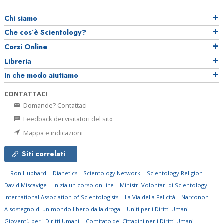
Chi siamo
Che cos’è Scientology?
Corsi Online
Libreria
In che modo aiutiamo
CONTATTACI
Domande? Contattaci
Feedback dei visitatori del sito
Mappa e indicazioni
Siti correlati
L. Ron Hubbard
Dianetics
Scientology Network
Scientology Religion
David Miscavige
Inizia un corso on-line
Ministri Volontari di Scientology
International Association of Scientologists
La Via della Felicità
Narconon
A sostegno di un mondo libero dalla droga
Uniti per i Diritti Umani
Gioventù per i Diritti Umani
Comitato dei Cittadini per i Diritti Umani