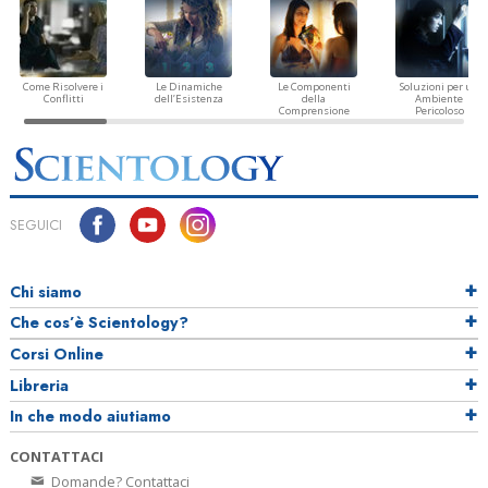
Come Risolvere i
Le Dinamiche
Le Componenti
Soluzioni per un
Conflitti
dell’Esistenza
della
Ambiente
Comprensione
Pericoloso
SEGUICI
Chi siamo
Che cos’è Scientology?
Corsi Online
Libreria
In che modo aiutiamo
CONTATTACI
Domande? Contattaci